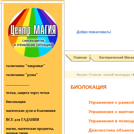
Добро пожаловать
!
Главная
Эзотерический Магаз
талисманы "чакровые"
талисманы "руны"
Магуия
/
О магии, лунный календарь
/
_____________
БИОЛОКАЦИЯ
четки, защита через четки
биолокация
Упражнения с рамкой
магические духи и благовония
Упражнение с маятни
ВСЕ для ГАДАНИЯ
Упражнения в помощ
магия, магические предметы,
Диагностика объект
черные свечи