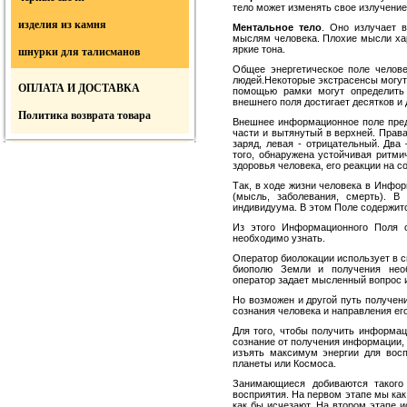
тело может изменять свое излучение
изделия из камня
Ментальное тело
. Оно излучает в
мыслям человека. Плохие мысли ха
яркие тона.
шнурки для талисманов
Общее энергетическое поле челове
людей.Некоторые экстрасенсы могут
ОПЛАТА И ДОСТАВКА
помощью рамки могут опре­делить 
внешнего поля достига­ет десятков и
Политика возврата товара
Внешнее информационное поле пред
части и вытянутый в верх­ней. Прав
заряд, левая - отрицательный. Дв
того, обнаружена устойчивая ритми
здоровья человека, его реакции на 
Так, в ходе жизни человека в Инфо
(мысль, заболевания, смерть). В
индивидуума. В этом Поле содержитс
Из этого Информационного Поля о
необходи­мо узнать.
Оператор биолокации использует в с
био­полю Земли и получения нео
оператор задает мысленный вопрос и
Но возможен и другой путь получе
сознания человека и направления ег
Для того, чтобы получить информа
сознание от получения информации, к
изъять максимум энер­гии для вос
планеты или Космоса.
Занимающиеся добиваются такого 
восприятия. На первом этапе мы ка
как бы исчезают. На втором этапе 