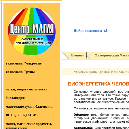
Добро пожаловать
!
Главная
Эзотерический Магаз
талисманы "чакровые"
талисманы "руны"
Магуия
/
О магии, лунный календарь
/
_____________
БИОЭНЕРГЕТИКА ЧЕЛО
четки, защита через четки
Согласно учению древней восточн
материального тела. Его также окру
биолокация
астральное и ментальное. Каждое т
составляет общее энергетическое пол
магические духи и благовония
Физическое
, видимое тело человека
Эфирное
тело, более тонкое, пре
ВСЕ для ГАДАНИЯ
"эфирным двойни­ком". Эфирное т
Физическое и эфирное тела имеют об
магия, магические предметы,
черные свечи
Аст­ральное
. Оно светится голубов