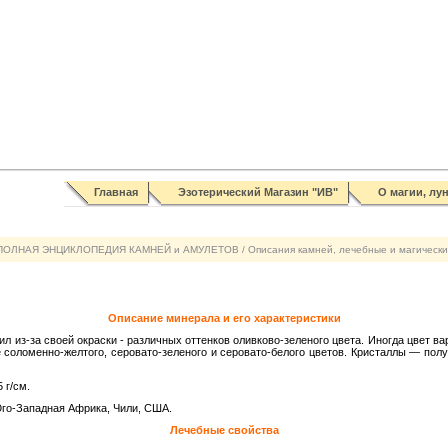
Главная
Эзотерический Магазин "ИВ"
О магии, лу
ПОЛНАЯ ЭНЦИКЛОПЕДИЯ КАМНЕЙ и АМУЛЕТОВ
/
Описания камней, лечебные и магические
Описание минерала и его характеристики
л из-за своей окраски - различных оттенков оливково-зеленого цвета. Иногда цвет ва
е соломенно-желтого, серовато-зеленого и серовато-белого цветов. Кристаллы — пол
 г/см.
го-Западная Африка, Чили, США.
Лечебные свойства