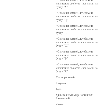
·
Описания камней, лечебные и
магические свойства - все камни на
букву "Х"
·
Описания камней, лечебные и
магические свойства - все камни на
букву "Ц"
·
Описания камней, лечебные и
магические свойства - все камни на
букву "Ч"
·
Описания камней, лечебные и
магические свойства - все камни на
букву "Ш"
·
Описания камней, лечебные и
магические свойства - все камни на
букву "Э"
·
Описания камней, лечебные и
магические свойства - все камни на
букву "Я"
Магия растений
Ритуалы
Таро
Удивительный Мир Восточных
Благовоний
Чакры