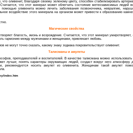
 что оливенит, благодаря своему зеленому цвету, способен стабилизировать артери
. Считается, что этот минерал может облегчить состояние метеозависимых людей 
с помощью оливенита можно лечить заболевания позвоночника, невралгию, нару
льное воздействие этого минерала на организм может привести к образованию камне
стно.
Магические свойства
творяет благость, жизнь и возрождение. Считается, что этот минерал умиротворяет
дать гармонию между мужчинами и женщинами, привлекает любовь.
в не могут точно сказать, какому знаку зодиака покровительствует оливенит.
Талисманы и амулеты
софов, преподавателей и воспитателей. В качестве талисмана можно использовать
жет лучше; понять характеры окружающих людей, создаст вокруг него атмосферу д
, рекомендуется носить амулет из оливенита. Женщинам такой амулет помо
ола.
ney/index.htm