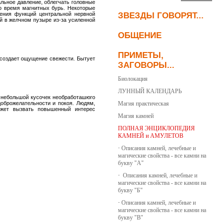
альное давление, облегчать головные
во время магнитных бурь. Некоторые
шения функций центральной нервной
ЗВЕЗДЫ ГОВОРЯТ...
й в желчном пузыре из-за усиленной
ОБЩЕНИЕ
ПРИМЕТЫ,
, создает ощущение свежести. Бытует
ЗАГОВОРЫ...
Биолокация
ЛУННЫЙ КАЛЕНДАРЬ
 небольшой кусочек необработашюго
оброжелательности и покоя. Людям,
Магия практическая
жет вызвать повышенный интерес
Магия камней
ПОЛНАЯ ЭНЦИКЛОПЕДИЯ
КАМНЕЙ и АМУЛЕТОВ
·
Описания камней, лечебные и
магические свойства - все камни на
букву "А"
·
Описания камней, лечебные и
магические свойства - все камни на
букву "Б"
·
Описания камней, лечебные и
магические свойства - все камни на
букву "В"