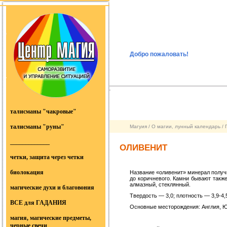
Добро пожаловать
!
талисманы "чакровые"
талисманы "руны"
Магуия
/
О магии, лунный календарь
/
_____________
ОЛИВЕНИТ
четки, защита через четки
биолокация
Название «оливенит» минерал получи
до коричневого. Камни бывают такж
алмазный, стеклянный.
магические духи и благовония
Твердость — 3,0; плотность — 3,9-4,5
ВСЕ для ГАДАНИЯ
Основные месторождения: Англия, Ю
магия, магические предметы,
черные свечи