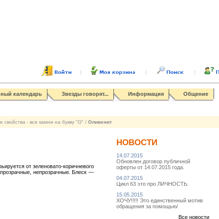
нный календарь
Звезды говорят...
Информация
Общение
 свойства - все камни на букву "О"
/
Оливенит
НОВОСТИ
14.07.2015
Обновлен договор публичной
рьируется от зеленовато-коричневого
оферты от 14.07.2015 года.
упрозрачные, непрозрачные. Блеск —
04.07.2015
Цикл 63 это про ЛИЧНОСТЬ.
15.05.2015
ХОЧУ!!!!! Это единственный мотив
обращения за помощью/
Все новости