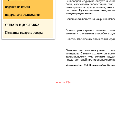
В народной медицине бытует мнение,
боли, излечивать заболевания глаз
изделия из камня
литотерапевты предполагают, что 
системы. Нужно помнить, что длите
концентрации желчи.
шнурки для талисманов
Влияние оливенита на чакры не изве
ОПЛАТА И ДОСТАВКА
В некоторых странах оливенит олице
Политика возврата товара
мнение, что оливенит способен соз
Знатоки магических свойств минерало
Оливенит — талисман ученых, фило
минерала. Своему хозяину он помо
занимающимся умственным трудом
представителей противоположного п
Источник http://bibliotekar.ru/encKam
Incorrect $cc